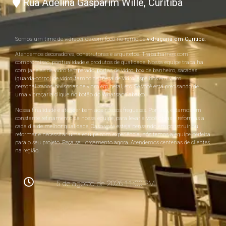
Rua Adelina Gasparim Wille, Curitiba
Somos um time de vidraceiros com foco no ramo de
vidraçaria em Curitiba
.
Atendemos decoradores, construtoras e arquitetos. Trabalhamos com
compromisso, pontualidade e produtos de qualidade. Nossa equipe trabalha
com janelas de vidro temperado, portas de vidro, box de banheiro, sacadas
(guarda-corpo) de vidro, tampo de mesa de vidro, espelhos em vidro
personalizados, divisórias de vidro em geral, etc. Se você está precisando de
uma vidraçaria clique no botão do Whatsapp abaixo.
Nossa finalidade é atender bem aos nossos fregueses. Por isso, estamos em
constante refinamento da nossa equipe, para levar a você obras e reformas a
cada dia de melhor qualidade. Caso você esteja pensando em construir ou
reformar e necessitar uma equipe com experiência, nós temos a equipe perfeita
para o seu projeto. Peça seu orçamento agora. Atendemos centenas de clientes
na região.
5 de agosto de 2026 11:00 PM