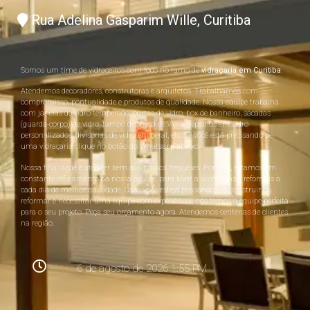
Rua Adelina Gasparim Wille, Curitiba
Somos um time de vidraceiros com foco no ramo de
vidraçaria em Curitiba
.
Atendemos decoradores, construtoras e arquitetos. Trabalhamos com
compromisso, pontualidade e produtos de qualidade. Nossa equipe trabalha
com janelas de vidro temperado, portas de vidro, box de banheiro, sacadas
(guarda-corpo) de vidro, tampo de mesa de vidro, espelhos em vidro
personalizados, divisórias de vidro em geral, etc. Se você está precisando de
uma vidraçaria clique no botão do Whatsapp abaixo.
Nossa finalidade é atender bem aos nossos fregueses. Por isso, estamos em
constante refinamento da nossa equipe, para levar a você obras e reformas a
cada dia de melhor qualidade. Caso você esteja pensando em construir ou
reformar e necessitar uma equipe com experiência, nós temos a equipe perfeita
para o seu projeto. Peça seu orçamento agora. Atendemos centenas de clientes
na região.
6 de agosto de 2026 1:55 PM