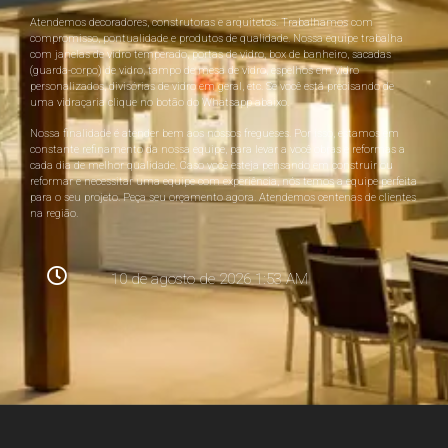
Atendemos decoradores, construtoras e arquitetos. Trabalhamos com
compromisso, pontualidade e produtos de qualidade. Nossa equipe trabalha
com janelas de vidro temperado, portas de vidro, box de banheiro, sacadas
(guarda-corpo) de vidro, tampo de mesa de vidro, espelhos em vidro
personalizados, divisórias de vidro em geral, etc. Se você está precisando de
uma vidraçaria clique no botão do Whatsapp abaixo.
Nossa finalidade é atender bem aos nossos fregueses. Por isso, estamos em
constante refinamento da nossa equipe, para levar a você obras e reformas a
cada dia de melhor qualidade. Caso você esteja pensando em construir ou
reformar e necessitar uma equipe com experiência, nós temos a equipe perfeita
para o seu projeto. Peça seu orçamento agora. Atendemos centenas de clientes
na região.
10 de agosto de 2026 1:53 AM