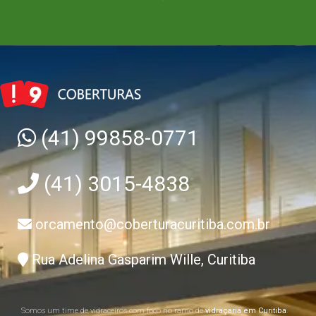
(41) 99858-0771
(41) 3015-4838
orcamento@coberturacuritiba.com.br
Rua Adelina Gasparim Wille, Curitiba
Somos um time de vidraceiros com foco no ramo de
vidraçaria em Curitiba
.